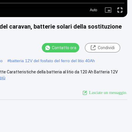
Auto
Picture-
Fullscre
in-
Picture
 del caravan, batterie solari della sostituzione
Contatto ora
Condividi
io
#
batteria 12V del fosfato del ferro del litio 40Ah
lotte Caratteristiche della batteria al litio da 120 Ah Batteria 12V
più
Lasciate un messaggio.