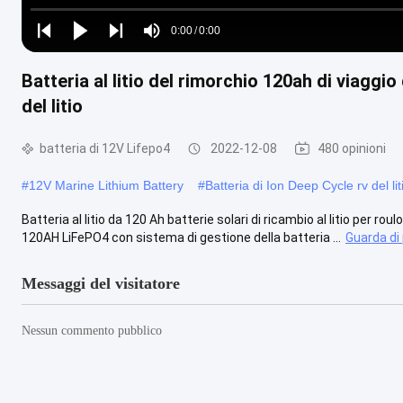
Loaded
:
0%
0:00
/
0:00
Play
Play
Play
Mute
Current
Duration
next
next
Batteria al litio del rimorchio 120ah di viaggio
Time
del litio
batteria di 12V Lifepo4
2022-12-08
480 opinioni
#
12V Marine Lithium Battery
#
Batteria di Ion Deep Cycle rv del lit
Batteria al litio da 120 Ah batterie solari di ricambio al litio per rou
120AH LiFePO4 con sistema di gestione della batteria ...
Guarda di 
Messaggi del visitatore
Nessun commento pubblico