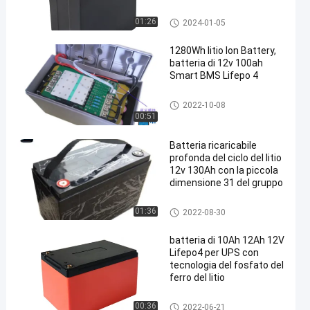
batteria di 12V Lifepo4
01:26
2024-01-05
en
1280Wh litio Ion Battery,
batteria di 12v 100ah
Smart BMS Lifepo 4
batteria di 12V Lifepo4
2022-10-08
00:51
Batteria ricaricabile
profonda del ciclo del litio
12v 130Ah con la piccola
dimensione 31 del gruppo
batteria di 12V Lifepo4
01:36
2022-08-30
batteria di 10Ah 12Ah 12V
Lifepo4 per UPS con
tecnologia del fosfato del
ferro del litio
batteria di 12V Lifepo4
00:36
2022-06-21