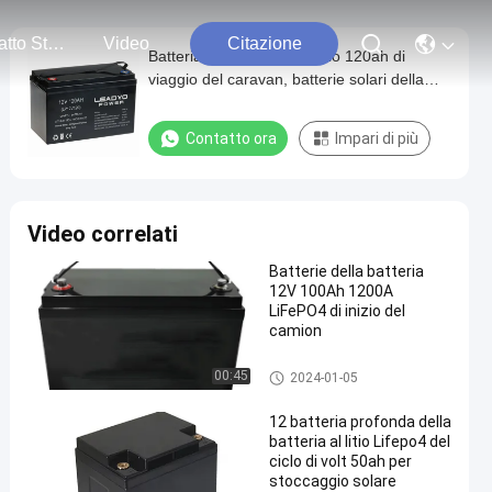
Contatto Stati Uniti
Video
Citazione
Batteria al litio del rimorchio 120ah di
viaggio del caravan, batterie solari della
sostituzione del litio
Contatto ora
Impari di più
Video correlati
Batterie della batteria
12V 100Ah 1200A
LiFePO4 di inizio del
camion
Sostituzione delle batterie per
00:45
2024-01-05
autoveicoli
12 batteria profonda della
batteria al litio Lifepo4 del
ciclo di volt 50ah per
stoccaggio solare