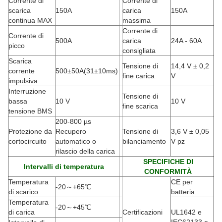
Corrente di
Corrente di
scarica
150A
carica
150A
continua MAX
massima
Corrente di
Corrente di
500A
carica
24A - 60A
picco
consigliata
Scarica
Tensione di
14,4 V ± 0,2
corrente
500±50A
(
31±10ms)
fine carica
V
impulsiva
Interruzione
Tensione di
bassa
10 V
10 V
fine scarica
tensione BMS
200-800 µs
Protezione da
Recupero
Tensione di
3,6 V ± 0,05
cortocircuito
automatico o
bilanciamento
V pz
rilascio della carica
SPECIFICHE DI
Intervalli di temperatura
CONFORMITÀ
Temperatura
CE per
-20
～
+65
℃
di scarico
batteria
Temperatura
-20
～
+45
℃
di carica
Certificazioni
UL1642 e