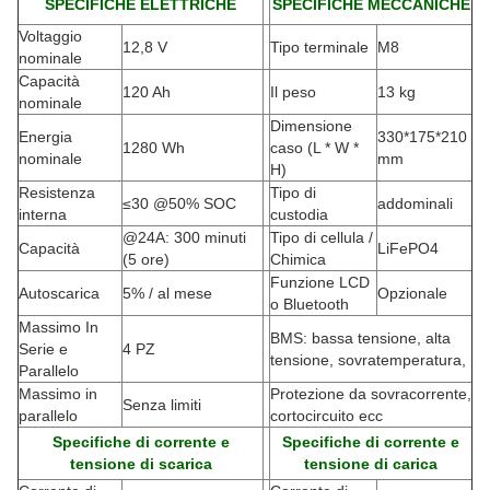
SPECIFICHE ELETTRICHE
SPECIFICHE MECCANICHE
Voltaggio
12,8 V
Tipo terminale
M8
nominale
Capacità
120 Ah
Il peso
13 kg
nominale
Dimensione
Energia
330*175*210
1280 Wh
caso (L * W *
nominale
mm
H
)
Resistenza
Tipo di
≤30 @50% SOC
addominali
interna
custodia
@24A: 300 minuti
Tipo di cellula /
Capacità
LiFePO4
(5 ore)
Chimica
Funzione LCD
Autoscarica
5% / al mese
Opzionale
o Bluetooth
Massimo In
BMS: bassa tensione, alta
Serie e
4 PZ
tensione, sovratemperatura,
Parallelo
Massimo in
Protezione da sovracorrente,
Senza limiti
parallelo
cortocircuito ecc
Specifiche di corrente e
Specifiche di corrente e
tensione di scarica
tensione di carica