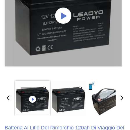
Batteria Al Litio Del Rimorchio 120ah Di Viaggio Del