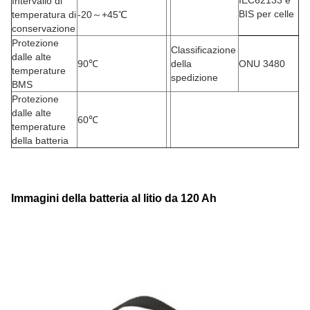
IEC62133 e
Intervallo di
BIS per celle
temperatura di
-20
～
+45
℃
conservazione
Protezione
Classificazione
dalle alte
90
℃
della
ONU 3480
temperature
spedizione
BMS
Protezione
dalle alte
60
℃
temperature
della batteria
Immagini della batteria al litio da 120 Ah