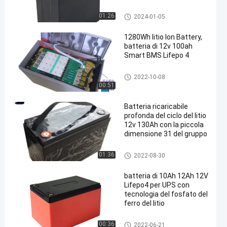
batteria di 12V Lifepo4
01:26
2024-01-05
1280Wh litio Ion Battery,
batteria di 12v 100ah
Smart BMS Lifepo 4
batteria di 12V Lifepo4
2022-10-08
00:51
Batteria ricaricabile
profonda del ciclo del litio
12v 130Ah con la piccola
dimensione 31 del gruppo
batteria di 12V Lifepo4
01:36
2022-08-30
batteria di 10Ah 12Ah 12V
Lifepo4 per UPS con
tecnologia del fosfato del
ferro del litio
batteria di 12V Lifepo4
00:36
2022-06-21