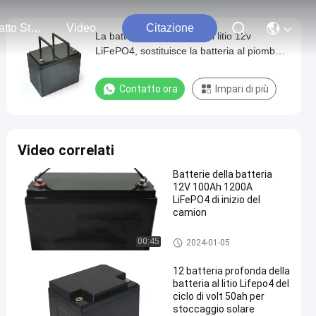
Contatto Stati Uniti
Video
Citazione
La batteria 12.8V 36Ah del litio 12v
LiFePO4, sostituisce la batteria al piombo
per UPS
Contatto ora
Impari di più
Video correlati
Batterie della batteria
12V 100Ah 1200A
LiFePO4 di inizio del
camion
Sostituzione delle batterie per
00:45
2024-01-05
autoveicoli
12 batteria profonda della
batteria al litio Lifepo4 del
ciclo di volt 50ah per
stoccaggio solare