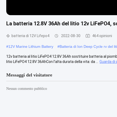
La batteria 12.8V 36Ah del litio 12v LiFePO4, s
batteria di 12V Lifepo4
2022-08-30
464 opinioni
#
12V Marine Lithium Battery
#
Batteria di Ion Deep Cycle rv del lit
12v batteria al litio LiFePO4 12.8V 36Ah sostituire batteria al piomb
litio LiFePO4 12.8V 36AhCon l'alta durata della vita: da ...
Guarda di 
Messaggi del visitatore
Nessun commento pubblico