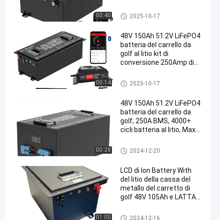
rotondo, 5 anni di
garanzia
Batterie del carretto di golf
00:40
2025-10-17
48V 150Ah 51.2V LiFePO4
batteria del carrello da
golf al litio kit di
conversione 250Amp di
uscita continua,
520A/20S
Batterie del carretto di golf
00:14
2025-10-17
48V 150Ah 51.2V LiFePO4
batteria del carrello da
golf, 250A BMS, 4000+
cicli batteria al litio, Max
12.8kW Potenza
Batterie del carretto di golf
00:28
2024-12-20
LCD di Ion Battery With
del litio della cassa del
metallo del carretto di
golf 48V 105Ah e LATTA
ricaricabili RS485
Batterie del carretto di golf
01:00
2024-12-16