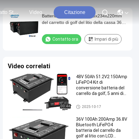
Contatto Stati Uniti
Video
Citazione
Batteria 100ah Lifepo4 525x234x220mm
del carretto di golf del litio della cassa 36V
del metallo
Contatto ora
Impari di più
Video correlati
48V 50Ah 51.2V2 150Amp
LiFePO4 Kit di
conversione batteria del
carrello da golf, 5 anni di
garanzia
Batterie del carretto di golf
00:44
2025-10-17
36V 100Ah 200Amp 36.8V
Bluetooth LiFePO4
batteria del carrello da
golf al litio con LCD