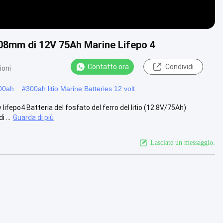
208mm di 12V 75Ah Marine Lifepo 4
Contatto ora
Condividi
ioni
300ah
#
300ah litio Marine Batteries 12 volt
ifepo4 Batteria del fosfato del ferro del litio (12.8V/75Ah)
 ...
Guarda di più
Lasciate un messaggio.