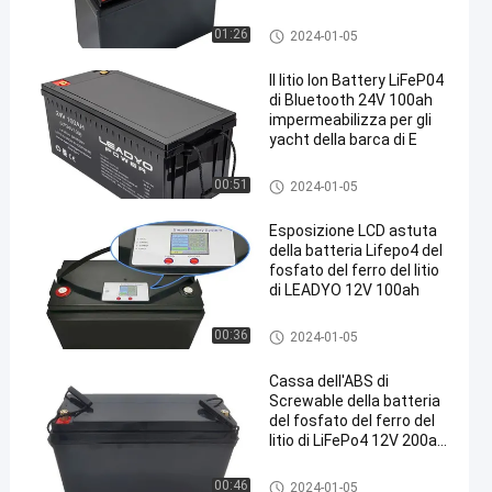
Batterie per navi da guerra
01:26
2024-01-05
Il litio Ion Battery LiFeP04
di Bluetooth 24V 100ah
impermeabilizza per gli
yacht della barca di E
Batterie per navi da guerra
00:51
2024-01-05
Esposizione LCD astuta
della batteria Lifepo4 del
fosfato del ferro del litio
di LEADYO 12V 100ah
Batterie per navi da guerra
00:36
2024-01-05
Cassa dell'ABS di
Screwable della batteria
del fosfato del ferro del
litio di LiFePo4 12V 200ah
per Marine Boat
Batterie per navi da guerra
00:46
2024-01-05