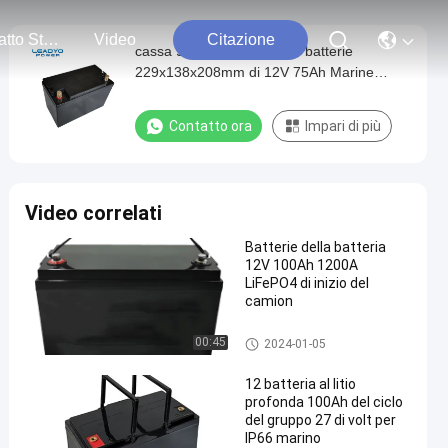
Contatto Stati Uniti
Video
Citazione
cassa 9.5kg dell'ABS delle batterie
229x138x208mm di 12V 75Ah Marine
Lifepo 4
Contatto ora
Impari di più
Video correlati
Batterie della batteria
12V 100Ah 1200A
LiFePO4 di inizio del
camion
Sostituzione delle batterie per
00:45
2024-01-05
autoveicoli
12 batteria al litio
profonda 100Ah del ciclo
del gruppo 27 di volt per
IP66 marino