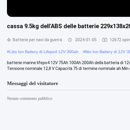
cassa 9.5kg dell'ABS delle batterie 229x138x
Batterie per navi da guerra
2024-01-05
12672 opin
#
Litio Ion Battery di Lifepo4 12V 300ah
#
litio Ion Battery di 12V 
batterie marine lifepo4 12V 75Ah 100Ah 200Ah della batteria di 12v l
Tensione nominale 12,8 V Capacità 75 di termine nominale ah Min di
Messaggi del visitatore
Nessun commento pubblico