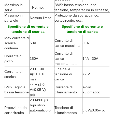
Massimo in
BMS: bassa tensione, alta
- No, no.
serie
tensione, temperatura in eccesso,
Massimo in
Protezione da sovraccarico,
Nessun limite
parallelo
cortocircuito, ecc.
Specifiche di corrente e
Specifiche di corrente e
tensione di scarica
tensione di carica
Max corrente di
Corrente di
scarica
60A
60A
carica massima
continua
Corrente di
Corrente di
150A
carica
14A - 30A
picco
raccomandata
200 ± 30
Fine della
Corrente di
A
(
31 ± 10
tensione di
72 V
scarica
ms)
carica
44 V (2,0
BMS Taglio a
Corrente di
Avvio
V±0,05 V)
bassa tensione
bilanciamento
automatico
pc)
200-800 μs
Ripristino
Protezione da
Tensione di
automatico o
3.6V±0.05v pc
cortocircuito
bilanciamento