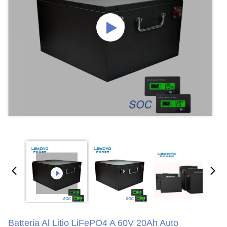
Batteria Al Litio LiFePO4 A 60V 20Ah Auto