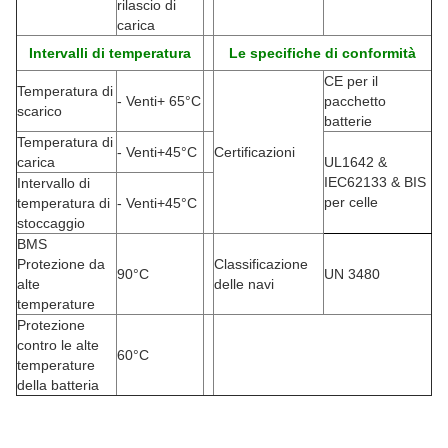
rilascio di
carica
Intervalli di temperatura
Le specifiche di conformità
CE per il
Temperatura di
- Venti
+ 65
°C
pacchetto
scarico
batterie
Temperatura di
- Venti
+45
°C
Certificazioni
carica
UL1642 &
IEC62133 & BIS
Intervallo di
per celle
temperatura di
- Venti
+45
°C
stoccaggio
BMS
Protezione da
Classificazione
90
°C
UN 3480
alte
delle navi
temperature
Protezione
contro le alte
60
°C
temperature
della batteria