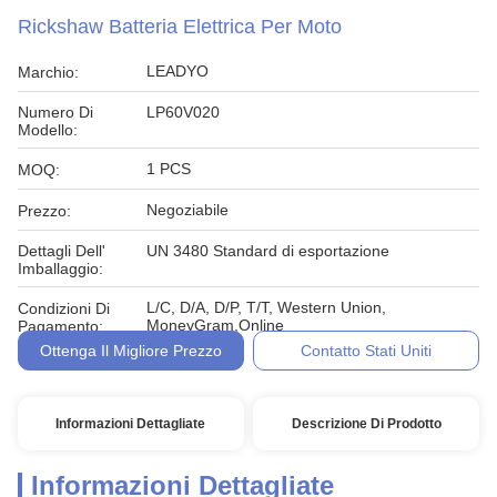
Rickshaw Batteria Elettrica Per Moto
LEADYO
Marchio:
Numero Di
LP60V020
Modello:
1 PCS
MOQ:
Negoziabile
Prezzo:
Dettagli Dell'
UN 3480 Standard di esportazione
Imballaggio:
L/C, D/A, D/P, T/T, Western Union,
Condizioni Di
MoneyGram,Online
Pagamento:
Ottenga Il Migliore Prezzo
Contatto Stati Uniti
Informazioni Dettagliate
Descrizione Di Prodotto
Informazioni Dettagliate