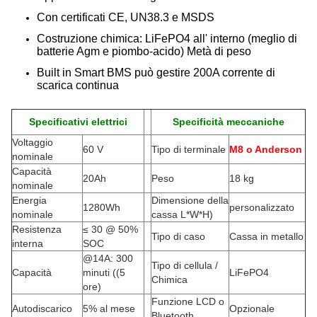
Con certificati CE, UN38.3 e MSDS
Costruzione chimica: LiFePO4 all' interno (meglio di
batterie Agm e piombo-acido) Metà di peso
Built in Smart BMS può gestire 200A corrente di
scarica continua
Specificativi elettrici
Specificità meccaniche
Voltaggio
60 V
Tipo di terminale
M8 o Anderson
nominale
Capacità
20Ah
Peso
18 kg
nominale
Energia
Dimensione della
1280Wh
personalizzato
nominale
cassa L*W*H
)
Resistenza
≤ 30 @ 50%
Tipo di caso
Cassa in metallo
interna
SOC
@14A: 300
Tipo di cellula /
Capacità
minuti ((5
LiFePO4
Chimica
ore)
Funzione LCD o
Autodiscarico
5% al mese
Opzionale
Bluetooth