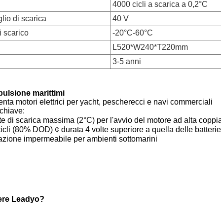
4000 cicli a scarica a 0,2°C
lio di scarica
40 V
 scarico
-20°C-60°C
L520*W240*T220mm
3-5 anni
pulsione marittimi
nta motori elettrici per yacht, pescherecci e navi commerciali
 chiave:
 di scarica massima (2°C) per l'avvio del motore ad alta coppi
icli (80% DOD) ¢ durata 4 volte superiore a quella delle batteri
azione impermeabile per ambienti sottomarini
ere Leadyo?