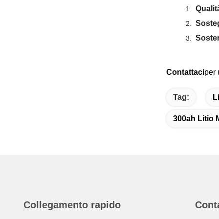
Qualit
Soste
Sosten
Contattaci
per 
Tag:
L
300ah Litio 
Collegamento rapido
Cont