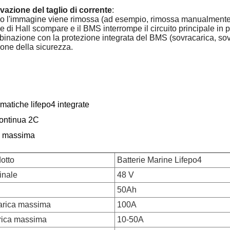
ivazione del taglio di corrente
:
 l'immagine viene rimossa (ad esempio, rimossa manualmente o s
e di Hall scompare e il BMS interrompe il circuito principale in 
binazione con la protezione integrata del BMS (sovracarica, sov
ione della sicurezza.
smatiche lifepo4 integrate
continua 2C
a massima
otto
Batterie Marine Lifepo4
inale
48 V
50Ah
carica massima
100A
arica massima
10-50A