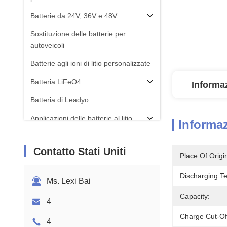
Batterie da 24V, 36V e 48V
Sostituzione delle batterie per
autoveicoli
Batterie agli ioni di litio personalizzate
Batteria LiFeO4
Informaz
Batteria di Leadyo
Applicazioni delle batterie al litio
Informaz
Contatto Stati Uniti
Place Of Origi
Discharging T
Ms. Lexi Bai
Capacity:
4
Charge Cut-Off
4