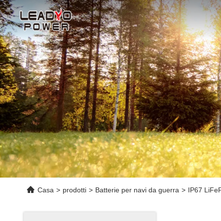
Casa
>
prodotti
>
Batterie per navi da guerra
>
IP67 LiFeP