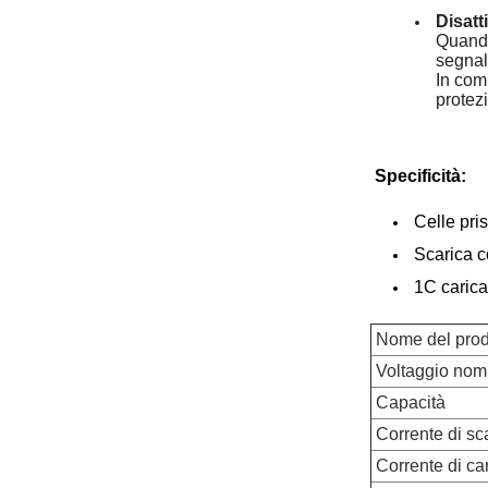
Disatt
Quando
segnal
In com
protez
Specificità:
Celle pri
Scarica 
1C caric
Nome del prod
Voltaggio nom
Capacità
Corrente di s
Corrente di c