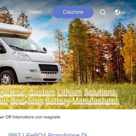
Contatto Stati Uniti
Video
Citazione
wr Off Interruttore con magnete
IP67 LiFePO4 Propulsione Di