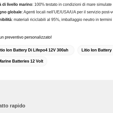
à di livello marino
: 100% testato in condizioni di mare simulate 
gno globale
: Agenti locali nell'UE/USA/UA per il servizio post-
ibilità
: materiali riciclabili al 95%, imballaggio neutro in termin
un preventivo personalizzato!
itio Ion Battery Di Lifepo4 12V 300ah
Litio Ion Batter
Marine Batteries 12 Volt
atto rapido