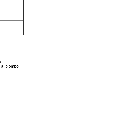
a
e al piombo