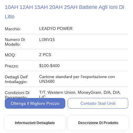
10AH 12AH 15AH 20AH 25AH Batterie Agli Ioni Di
Litio
LEADYO POWER
Marchio:
Numero Di
LI36V15
Modello:
2 PCS
MOQ:
$100-$400
Prezzo:
Cartone standard per l'esportazione con
Dettagli Dell'
UN3480
Imballaggio:
T/T, Western Union, MoneyGram, D/A, D/A,
Condizioni Di
L/C
Pagamento:
Ottenga Il Migliore Prezzo
Contatto Stati Uniti
Informazioni Dettagliate
Descrizione Di Prodotto