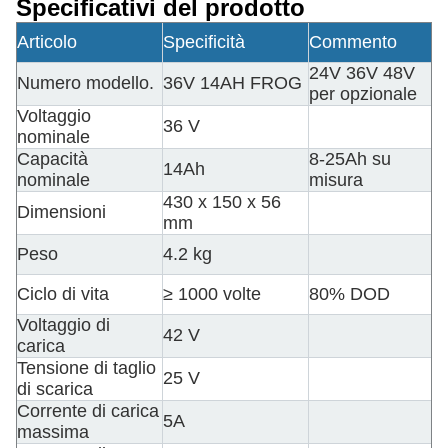
Specificativi del prodotto
Articolo
Specificità
Commento
24V 36V 48V
Numero modello.
36V 14AH FROG
per opzionale
Voltaggio
36 V
nominale
Capacità
8-25Ah su
14Ah
nominale
misura
430 x 150 x 56
Dimensioni
mm
Peso
4.2 kg
Ciclo di vita
≥ 1000 volte
80% DOD
Voltaggio di
42 V
carica
Tensione di taglio
25 V
di scarica
Corrente di carica
5A
massima