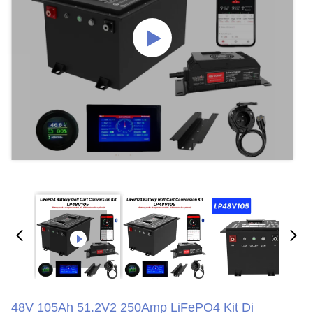
48V 105Ah 51.2V2 250Amp LiFePO4 Kit Di