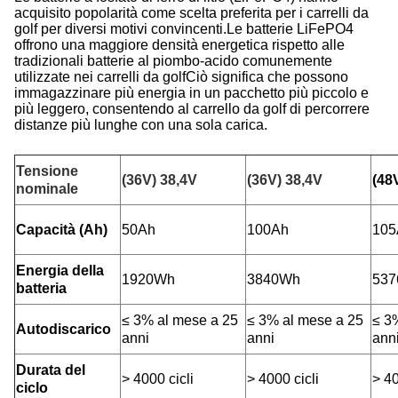
acquisito popolarità come scelta preferita per i carrelli da
golf per diversi motivi convincenti.Le batterie LiFePO4
offrono una maggiore densità energetica rispetto alle
tradizionali batterie al piombo-acido comunemente
utilizzate nei carrelli da golfCiò significa che possono
immagazzinare più energia in un pacchetto più piccolo e
più leggero, consentendo al carrello da golf di percorrere
distanze più lunghe con una sola carica.
Tensione
(36V) 38,4V
(36V) 38,4V
(48
nominale
Capacità (Ah)
50Ah
100Ah
105
Energia della
1920Wh
3840Wh
53
batteria
≤ 3% al mese a 25
≤ 3% al mese a 25
≤ 3
Autodiscarico
anni
anni
ann
Durata del
> 4000 cicli
> 4000 cicli
> 40
ciclo