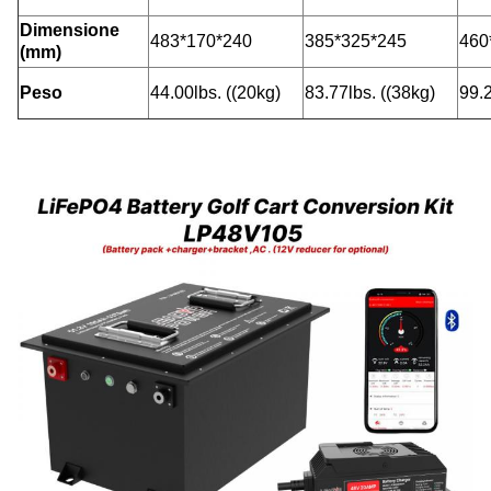
Dimensione
483*170*240
385*325*245
460
(mm)
Peso
44.00lbs. ((20kg)
83.77lbs. ((38kg)
99.2