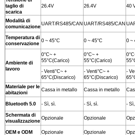
taglio di
26.4V
26.4V
40 
scarica
Modalità di
UART/RS485/CAN
UART/RS485/CAN
UA
comunicazione
Temperatura di
0 ~ 45
°C
0 ~ 45
°C
0 ~
conservazione
0
°C
~ +
0
°C
~ +
0
°C
55
°C(
Carico
)
55
°C(
Carico
)
55
°
Ambiente di
lavoro
- Venti
°C
~ +
- Venti
°C
~ +
- Ve
65
°C(
Discarico
)
65
°C(
Discarico
)
65
°
Materiale per le
Cassa in metallo
Cassa in metallo
Cas
abitazioni
Bluetooth 5.0
- Sì, sì.
- Sì, sì.
- Sì,
Schermata di
Opzionale
Opzionale
Opz
visualizzazione
OEM e ODM
Opzionale
Opzionale
Opz