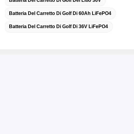
Batteria Del Carretto Di Golf Del Litio 36V
Batteria Del Carretto Di Golf Di 60Ah LiFePO4
Batteria Del Carretto Di Golf Di 36V LiFePO4
Contatto rapido
Indirizzo
B1127, edificio di YousongTechnology, strada di Donghuan
del distretto di Longhua, città di Shenzhen, Cina
Telefono
13926595297--13926595297
E-mail
leadyo@leadyo-battery.com