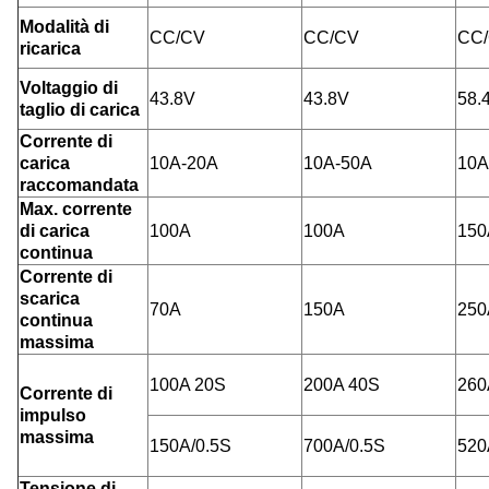
Modalità di
CC/CV
CC/CV
CC
ricarica
Voltaggio di
43.8V
43.8V
58.
taglio di carica
Corrente di
carica
10A-20A
10A-50A
10A
raccomandata
Max. corrente
di carica
100A
100A
150
continua
Corrente di
scarica
70A
150A
250
continua
massima
100A 20S
200A 40S
260
Corrente di
impulso
massima
150A/0.5S
700A/0.5S
520
Tensione di