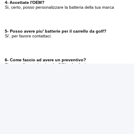
4- Accettate l'OEM?
Sì, certo, posso personalizzare la batteria della tua marca
5- Posso avere piu' batterie per il carrello da golf?
Si', per favore contattaci.
6- Come faccio ad avere un preventivo?
Si prega di contattarci, sales6@leadyo-battery.com
Tag:
Batteria Del Carretto Di Golf Del Litio 36V
Batteria Del Carretto Di Golf Di 60Ah LiFePO4