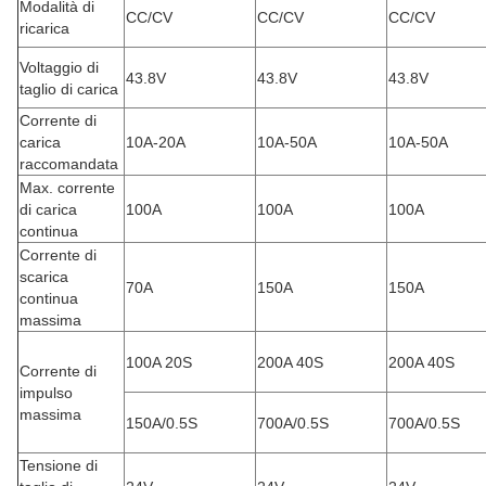
Modalità di
CC/CV
CC/CV
CC/CV
ricarica
Voltaggio di
43.8V
43.8V
43.8V
taglio di carica
Corrente di
carica
10A-20A
10A-50A
10A-50A
raccomandata
Max. corrente
di carica
100A
100A
100A
continua
Corrente di
scarica
70A
150A
150A
continua
massima
100A 20S
200A 40S
200A 40S
Corrente di
impulso
massima
150A/0.5S
700A/0.5S
700A/0.5S
Tensione di