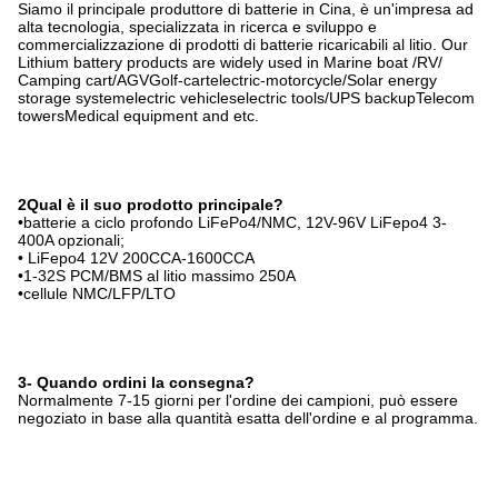
Siamo il principale produttore di batterie in Cina, è un'impresa ad
alta tecnologia, specializzata in ricerca e sviluppo e
commercializzazione di prodotti di batterie ricaricabili al litio. Our
Lithium battery products are widely used in Marine boat /RV/
Camping cart/AGVGolf-cartelectric-motorcycle/Solar energy
storage systemelectric vehicleselectric tools/UPS backupTelecom
towersMedical equipment and etc.
2Qual è il suo prodotto principale?
•batterie a ciclo profondo LiFePo4/NMC, 12V-96V LiFepo4 3-
400A opzionali;
• LiFepo4 12V 200CCA-1600CCA
•1-32S PCM/BMS al litio massimo 250A
•cellule NMC/LFP/LTO
3- Quando ordini la consegna?
Normalmente 7-15 giorni per l'ordine dei campioni, può essere
negoziato in base alla quantità esatta dell'ordine e al programma.