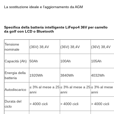
La sostituzione ideale e l'aggiornamento da AGM
Specifica della batteria intelligente LiFepo4 36V per carrello
da golf con LCD o Bluetooth
Tensione
(36V) 38,4V
(36V) 38,4V
(36V) 38,4V
nominale
Capacità (Ah)
50Ah
100Ah
105Ah
Energia della
1920Wh
3840Wh
4032Wh
batteria
≤ 3% al mese a 25
≤ 3% al mese a 25
≤ 3% al mese
Autodiscarico
anni
anni
anni
Durata del
> 4000 cicli
> 4000 cicli
> 4000 cicli
ciclo