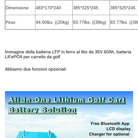
Dimensione
483*170*240
385*325*245
385*325*245
Peso
44.00lbs. ((20kg)
83.77lbs. ((38kg)
83.77lbs. ((38
Immagine della batteria LFP in ferro al litio da 36V 60Ah, batteria
LiFePO4 per carrello da golf
Abbiamo due funzioni opzionali: