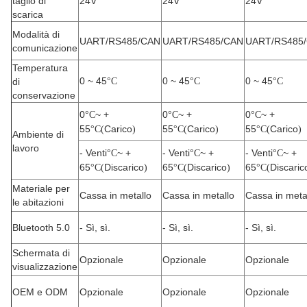
taglio di
24V
24V
24V
scarica
Modalità di
UART/RS485/CAN
UART/RS485/CAN
UART/RS485
comunicazione
Temperatura
0 ~ 45
0 ~ 45
0 ~ 45
di
°C
°C
°C
conservazione
0
~ +
0
~ +
0
~ +
°C
°C
°C
55
Carico
55
Carico
55
Carico
°C(
)
°C(
)
°C(
)
Ambiente di
lavoro
- Venti
~ +
- Venti
~ +
- Venti
~ +
°C
°C
°C
65
Discarico
65
Discarico
65
Discaric
°C(
)
°C(
)
°C(
Materiale per
Cassa in metallo
Cassa in metallo
Cassa in meta
le abitazioni
Bluetooth 5.0
- Sì, sì.
- Sì, sì.
- Sì, sì.
Schermata di
Opzionale
Opzionale
Opzionale
visualizzazione
OEM e ODM
Opzionale
Opzionale
Opzionale