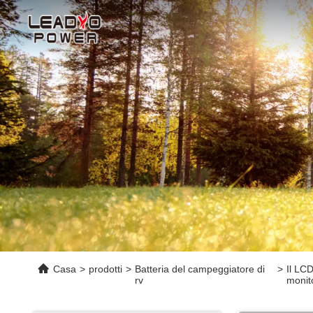
Casa
>
prodotti
>
Batteria del campeggiatore di
>
Il LCD
rv
monit