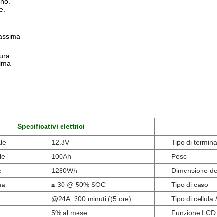
eno.
e.
assima
ura
sima
Specificativi elettrici
le
12.8V
Tipo di termina
le
100Ah
Peso
e
1280Wh
Dimensione de
na
≤ 30 @ 50% SOC
Tipo di caso
@24A: 300 minuti ((5 ore)
Tipo di cellula
5% al mese
Funzione LCD 