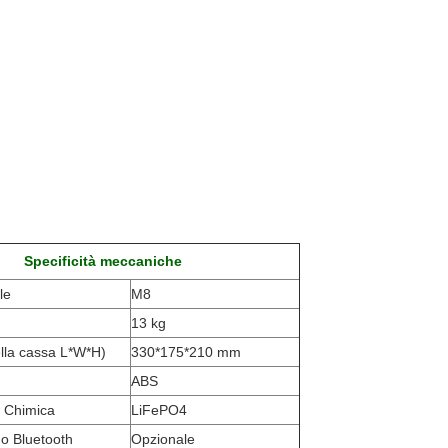
Specificità meccaniche
le
M8
13 kg
lla cassa L*W*H
)
330*175*210 mm
ABS
 / Chimica
LiFePO4
o Bluetooth
Opzionale