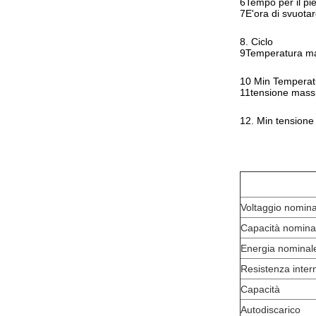
6Tempo per il pi
7E'ora di svuotar
8. Ciclo
9Temperatura m
10 Min Temperat
11tensione mas
12. Min tensione
Voltaggio nomina
Capacità nomina
Energia nominal
Resistenza inter
Capacità
Autodiscarico