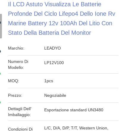
Il LCD Astuto Visualizza Le Batterie
Profonde Del Ciclo Lifepo4 Dello Ione Rv
Marine Battery 12v 100Ah Del Litio Con
Stato Della Batteria Del Monitor
Marchio:
LEADYO
Numero Di
LP12V100
Modello:
MOQ:
1pcs
Prezzo:
Negoziabile
Dettagli Dell'
Esportazione standard UN3480
Imballaggio:
L/C, D/A, D/P, T/T, Western Union,
Condizioni Di