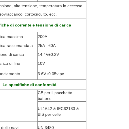
sione, alta tensione, temperatura in eccesso,
ovraccarico, cortocircuito, ecc.
iche di corrente e tensione di carica
rica massima
200A
rica raccomandata
25A - 60A
ione di carica
14.4V±0.2V
rica di fine
10V
lanciamento
3.6V±0.05v pc
Le specifiche di conformità
CE per il pacchetto
batterie
UL1642 & IEC62133 &
BIS per celle
 delle navi
UN 3480