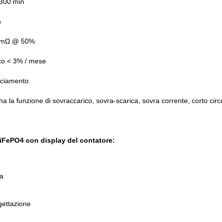
300 min
h
0 mΩ @ 50%
co < 3% / mese
nciamento
 la funzione di sovraccarico, sovra-scarica, sovra corrente, corto circ
 LiFePO4 con display del contatore:
ua
gettazione