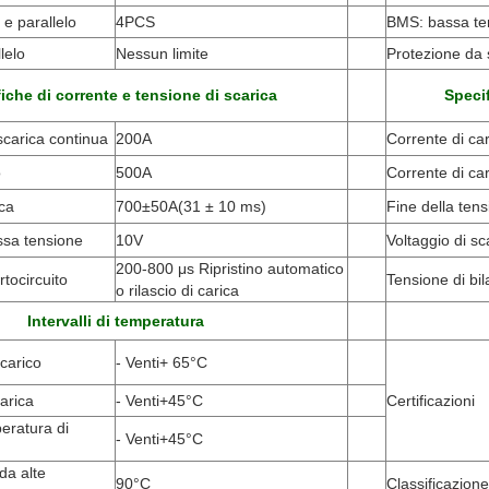
 e parallelo
4PCS
BMS: bassa ten
lelo
Nessun limite
Protezione da s
iche di corrente e tensione di scarica
Specif
scarica continua
200A
Corrente di ca
o
500A
Corrente di ca
ica
700±50A
(
31 ± 10 ms)
Fine della tens
ssa tensione
10V
Voltaggio di sca
200-800 μs Ripristino automatico
tocircuito
Tensione di bi
o rilascio di carica
Intervalli di temperatura
carico
- Venti
+ 65
°C
arica
- Venti
+45
°C
Certificazioni
peratura di
- Venti
+45
°C
da alte
90
°C
Classificazione