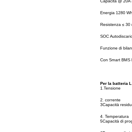
Capacità @ 20A 
Energia 1280 W
Resistenza ≤ 3
SOC Autodiscari
Funzione di bila
Con Smart BMS ha
Per la batteria
1.Tensione
2. corrente
3Capacità resid
4. Temperatura
5Capacità di pro