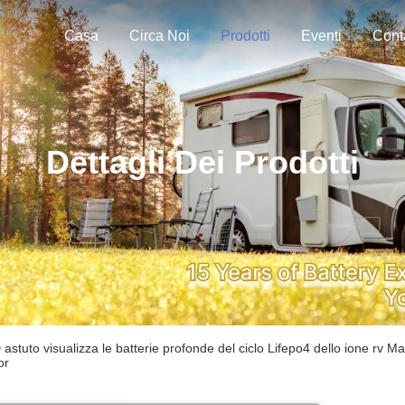
Casa
Circa Noi
Prodotti
Eventi
Dettagli Dei Prodotti
 astuto visualizza le batterie profonde del ciclo Lifepo4 dello ione rv Ma
or