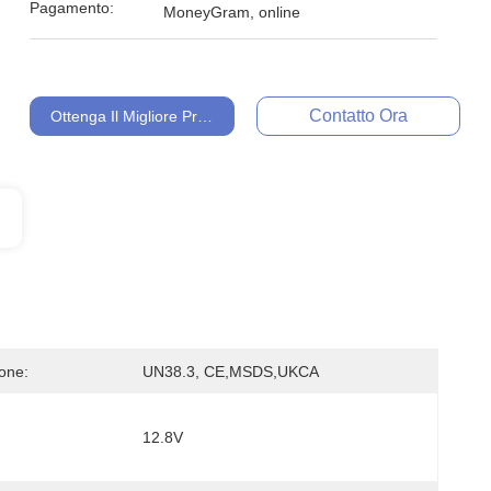
Pagamento:
MoneyGram, online
Contatto Ora
Ottenga Il Migliore Prezzo
ione:
UN38.3, CE,MSDS,UKCA
12.8V