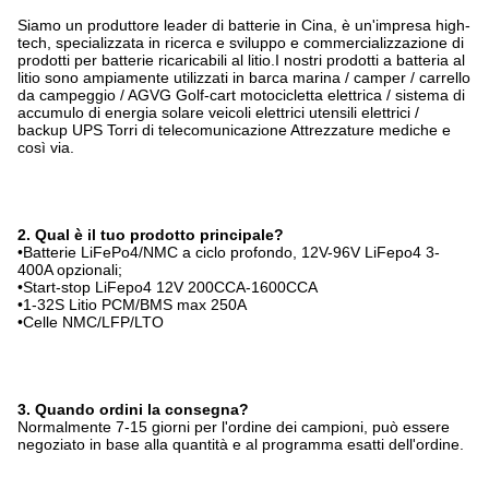
Siamo un produttore leader di batterie in Cina, è un'impresa high-
tech, specializzata in ricerca e sviluppo e commercializzazione di
prodotti per batterie ricaricabili al litio.I nostri prodotti a batteria al
litio sono ampiamente utilizzati in barca marina / camper / carrello
da campeggio / AGVG Golf-cart motocicletta elettrica / sistema di
accumulo di energia solare veicoli elettrici utensili elettrici /
backup UPS Torri di telecomunicazione Attrezzature mediche e
così via.
2. Qual è il tuo prodotto principale?
•Batterie LiFePo4/NMC a ciclo profondo, 12V-96V LiFepo4 3-
400A opzionali;
•Start-stop LiFepo4 12V 200CCA-1600CCA
•1-32S Litio PCM/BMS max 250A
•Celle NMC/LFP/LTO
3. Quando ordini la consegna?
Normalmente 7-15 giorni per l'ordine dei campioni, può essere
negoziato in base alla quantità e al programma esatti dell'ordine.