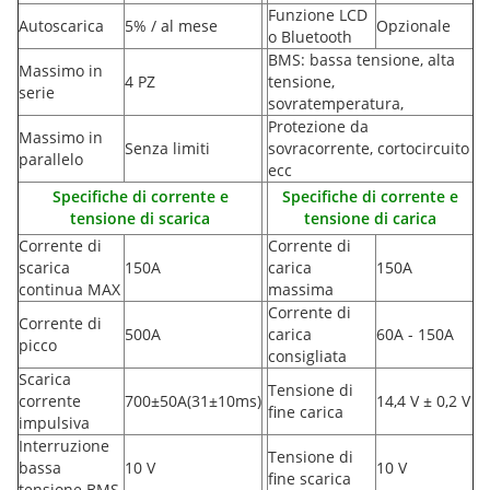
Funzione LCD
Autoscarica
5% / al mese
Opzionale
o Bluetooth
BMS: bassa tensione, alta
Massimo in
4 PZ
tensione,
serie
sovratemperatura,
Protezione da
Massimo in
Senza limiti
sovracorrente, cortocircuito
parallelo
ecc
Specifiche di corrente e
Specifiche di corrente e
tensione di scarica
tensione di carica
Corrente di
Corrente di
scarica
150A
carica
150A
continua MAX
massima
Corrente di
Corrente di
500A
carica
60A - 150A
picco
consigliata
Scarica
Tensione di
corrente
700±50A
(
31±10ms)
14,4 V ± 0,2 V
fine carica
impulsiva
Interruzione
Tensione di
bassa
10 V
10 V
fine scarica
tensione BMS