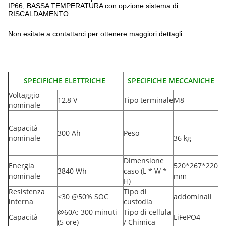
IP66, BASSA TEMPERATURA con opzione sistema di
RISCALDAMENTO
Non esitate a contattarci per ottenere maggiori dettagli.
SPECIFICHE ELETTRICHE
SPECIFICHE MECCANICHE
Voltaggio
12,8 V
Tipo terminale
M8
nominale
Capacità
300 Ah
Peso
nominale
36 kg
Dimensione
Energia
520*267*220
3840 Wh
caso (L * W *
nominale
mm
H
)
Resistenza
Tipo di
≤30 @50% SOC
addominali
interna
custodia
@60A: 300 minuti
Tipo di cellula
Capacità
LiFePO4
(5 ore)
/ Chimica