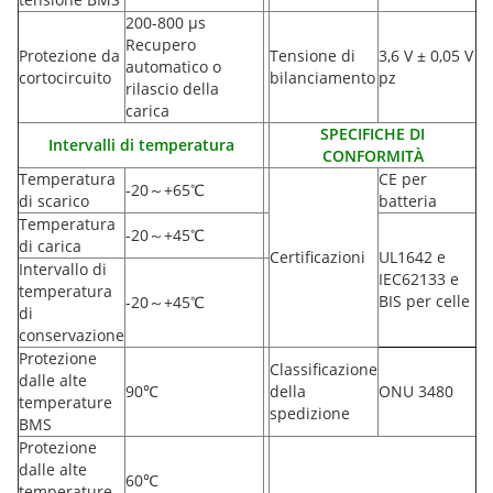
200-800 µs
Recupero
Protezione da
Tensione di
3,6 V ± 0,05 V
automatico o
cortocircuito
bilanciamento
pz
rilascio della
carica
SPECIFICHE DI
Intervalli di temperatura
CONFORMITÀ
Temperatura
CE per
-20
～
+65
℃
di scarico
batteria
Temperatura
-20
～
+45
℃
di carica
Certificazioni
UL1642 e
Intervallo di
IEC62133 e
temperatura
BIS per celle
-20
～
+45
℃
di
conservazione
Protezione
Classificazione
dalle alte
90
℃
della
ONU 3480
temperature
spedizione
BMS
Protezione
dalle alte
60
℃
temperature