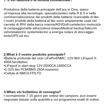
1.
È voi fabbrica o la società commerciale?
Produttore della batteria principale dell'ara in Cina, siamo
un'impresa alta tecnologia, specializzanteci nella R & S e nella
commercializzazione dei prodotti della batteria ricaricabile di litio.
I nostri prodotti della batteria al litio sono ampiamente usati nel
carretto di /RV/ della barca marina/AGVGolf-cartelectric-motociclo
di campeggio/nelle attrezzature towersMedical backupTelecom
vehicleselectric systemelectric a energia solare di stoccaggio
tools/UPS ed ecc.
2.What è il vostro prodotto principale?
•Batterie profonde del ciclo LiFePo4/NMC, 12V-96V LiFepo4 3-
400A facoltativo;
•LiFepo4 in start-stop 12V 200CCA-1600CCA
•1-32S litio PCM/BMS 250A massimo
•Cellule di NMC/LFP/LTO
3.When voi bollettino di consegna?
I normalmente 7-15 giorni per ordine dei campioni, può essere
negoziato basato sulla quantità e sul programma esatti di ordine.