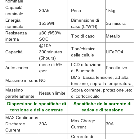
nominale
Capacità
30Ah
Peso
15kg
nominale
Energia
Dimensione di
1536Wh
Su misura
nominale
caso (L*W*H)
Resistenza
≤30 @50%
Tipo di caso
Metallo
interna
SOC
@10A:
Tipo/chimica
Capacità
300minutes
LiFePO4
delle cellule
(5hours)
mese di 5%
LCD o funzione
Autoscarica
Facoltativo
/per
di Bluetooth
BMS: bassa tensione, ad alta
Massimo in serie
NO
tensione, sopra la temperatura,
Massimo
Sopra corrente, protezione .etc
Nessun limite
parallelamente
di cortocircuito
Dispersione le specifiche di
Specifiche della corrente di
tensione e della corrente
carica e di tensione
MAX Continuous
Max Charge
Discharge
30A
30A
Current
Current
Corrente di