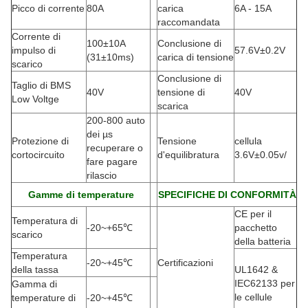
Picco di corrente
80A
carica
6A - 15A
raccomandata
Corrente di
100±10A
Conclusione di
impulso di
57.6V±0.2V
(
31±10ms)
carica di tensione
scarico
Conclusione di
Taglio di BMS
40V
tensione di
40V
Low Voltge
scarica
200-800 auto
dei µs
Protezione di
Tensione
cellula
recuperare o
cortocircuito
d'equilibratura
3.6V±0.05v/
fare pagare
rilascio
Gamme di temperature
SPECIFICHE DI CONFORMITÀ
CE per il
Temperatura di
-20
~+65℃
pacchetto
scarico
della batteria
Temperatura
-20
~+45℃
Certificazioni
della tassa
UL1642 &
IEC62133 per
Gamma di
le cellule
temperature di
-20
~+45℃