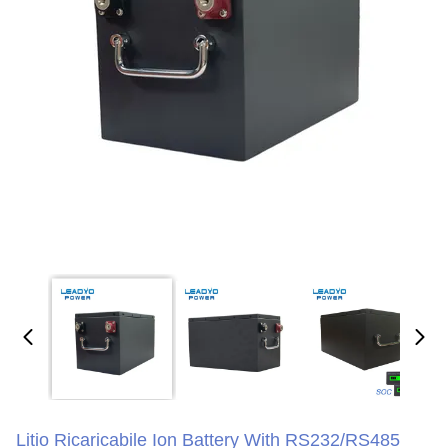
Litio Ricaricabile Ion Battery With RS232/RS485