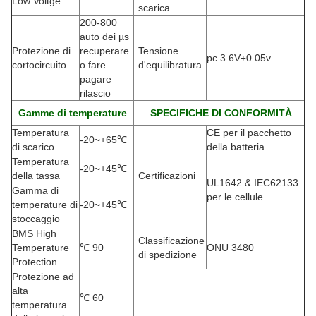
Low Voltge
scarica
200-800
auto dei µs
Protezione di
recuperare
Tensione
pc 3.6V±0.05v
cortocircuito
o fare
d'equilibratura
pagare
rilascio
Gamme di temperature
SPECIFICHE DI CONFORMITÀ
Temperatura
CE per il pacchetto
-20
~+65℃
di scarico
della batteria
Temperatura
-20
~+45℃
della tassa
Certificazioni
UL1642 & IEC62133
Gamma di
per le cellule
temperature di
-20
~+45℃
stoccaggio
BMS High
Classificazione
Temperature
℃
90
ONU 3480
di spedizione
Protection
Protezione ad
alta
℃
60
temperatura