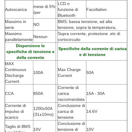
LCD o
mese di 5%
Autoscarica
funzione di
Facoltativo
/per
Bluetooth
Massimo in
BMS: bassa tensione, ad alta
NO
serie
tensione, sopra la temperatura,
Massimo
Sopra corrente, protezione .etc di
Nessun
parallelamente
cortocircuito
Dispersione le
Specifiche della corrente di carica
specifiche di tensione e
e di tensione
della corrente
MAX
Continuous
Max Charge
100A
50A
Discharge
Current
Current
Corrente di
CCA
850A
carica
15A - 30A
raccomandata
Corrente di
Conclusione di
1200±50A
impulso di
carica di
14.6V
(
31±10ms)
scarico
tensione
Conclusione di
Taglio di BMS
10V
tensione di
10V