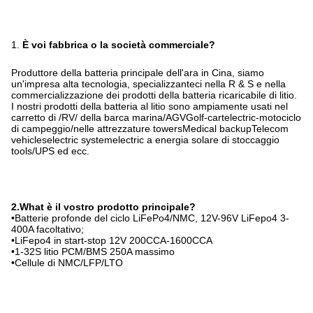
1.
È voi fabbrica o la società commerciale?
Produttore della batteria principale dell'ara in Cina, siamo
un'impresa alta tecnologia, specializzanteci nella R & S e nella
commercializzazione dei prodotti della batteria ricaricabile di litio.
I nostri prodotti della batteria al litio sono ampiamente usati nel
carretto di /RV/ della barca marina/AGVGolf-cartelectric-motociclo
di campeggio/nelle attrezzature towersMedical backupTelecom
vehicleselectric systemelectric a energia solare di stoccaggio
tools/UPS ed ecc.
2.What è il vostro prodotto principale?
•Batterie profonde del ciclo LiFePo4/NMC, 12V-96V LiFepo4 3-
400A facoltativo;
•LiFepo4 in start-stop 12V 200CCA-1600CCA
•1-32S litio PCM/BMS 250A massimo
•Cellule di NMC/LFP/LTO