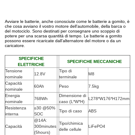
Avviare le batterie, anche conosciute come le batterie a gomito, è
che cosa avviano il vostro motore dell'automobile, della barca o
del motociclo. Sono destinati per consegnare uno scoppio di
potere per una scarsa quantità di tempo. Le batterie a gomito
possono essere ricaricate dall'alternatore del motore o da un
caricatore.
SPECIFICHE
SPECIFICHE MECCANICHE
ELETTRICHE
Tensione
Tipo di
12.8V
M8
nominale
terminale
Capacità
60Ah
Peso
7.5kg
nominale
Energia
Dimensione di
768Wh
L278*W176*H172mm
nominale
caso (L*W*H)
Resistenza
≤30 @50%
Tipo di caso
ABS
interna
SOC
@14A:
Tipo/chimica
Capacità
300minutes
LiFePO4
delle cellule
(5hours)