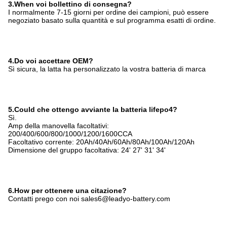
3.When voi bollettino di consegna?
I normalmente 7-15 giorni per ordine dei campioni, può essere
negoziato basato sulla quantità e sul programma esatti di ordine.
4.Do voi accettare OEM?
Sì sicura, la latta ha personalizzato la vostra batteria di marca
5.Could che ottengo avviante la batteria lifepo4?
Sì.
Amp della manovella facoltativi:
200/400/600/800/1000/1200/1600CCA
Facoltativo corrente: 20Ah/40Ah/60Ah/80Ah/100Ah/120Ah
Dimensione del gruppo facoltativa: 24' 27' 31' 34'
6.How per ottenere una citazione?
Contatti prego con noi sales6@leadyo-battery.com