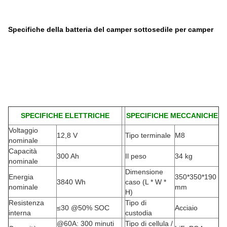
Specifiche della batteria del camper sottosedile per camper
SPECIFICHE ELETTRICHE
SPECIFICHE MECCANICHE
Voltaggio
12,8 V
Tipo terminale
M8
nominale
Capacità
300 Ah
Il peso
34 kg
nominale
Dimensione
Energia
350*350*190
3840 Wh
caso (L * W *
nominale
mm
H
)
Resistenza
Tipo di
≤30 @50% SOC
Acciaio
interna
custodia
@60A: 300 minuti
Tipo di cellula /