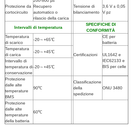
200-800 µs
Protezione da
Recupero
Tensione di
3,6 V ± 0,05
cortocircuito
automatico o
bilanciamento
V pz
rilascio della carica
SPECIFICHE DI
Intervalli di temperatura
CONFORMITÀ
Temperatura
CE per
-20
～
+65
℃
di scarico
batteria
Temperatura
-20
～
+45
℃
di carica
Certificazioni
UL1642 e
IEC62133 e
Intervallo di
BIS per celle
temperatura di
-20
～
+45
℃
conservazione
Protezione
Classificazione
dalle alte
90
℃
della
ONU 3480
temperature
spedizione
BMS
Protezione
dalle alte
60
℃
temperature
della batteria