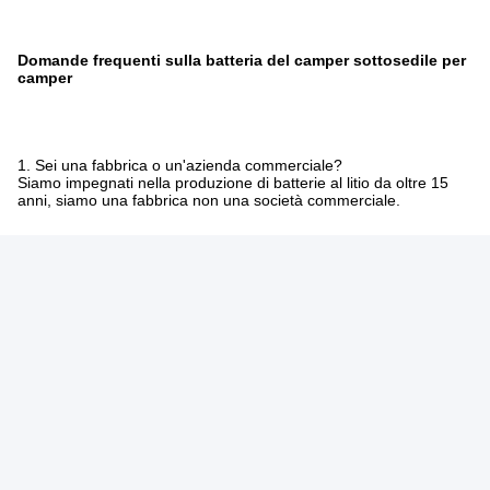
Domande frequenti sulla batteria del camper sottosedile per
camper
1. Sei una fabbrica o un'azienda commerciale?
Siamo impegnati nella produzione di batterie al litio da oltre 15
anni, siamo una fabbrica non una società commerciale.
2. Come ottenere un preventivo?
Si prega di contattare con noi sales5@leadyo-battery.com
3. Quando ordini la consegna?
Normalmente 7-15 giorni per l'ordine dei campioni, l'ordine di
costruzione richiede circa 15-30 giorni a seconda della quantità.
4. Accettate servizi personalizzati?
Sì certo, OEM e ODM entrambi disponibili