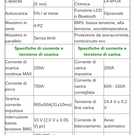
Capacità
LiFePO4
(5 ore)
Chimica
Funzione LCD
Autoscarica
5% / al mese
Opzionale
o Bluetooth
Massimo in
BMS: bassa tensione, alta
4 PZ
serie
tensione, sovratemperatura,
Massimo in
Protezione da sovracorrente,
Senza limiti
parallelo
cortocircuito ecc
Specifiche di corrente e
Specifiche di corrente e
tensione di scarica
tensione di carica
Corrente di
Corrente di
scarica
200A
carica
200A
continua MAX
massima
Corrente di
Corrente di
700A
carica
60A - 150A
picco
consigliata
Scarica
Tensione di
14,4 V ± 0,2
corrente
900±50A
(
31±10ms)
fine carica
V
impulsiva
Interruzione
10 V (2,0 V ± 0,05
Corrente di
Avvio
bassa
V) pc)
bilanciamento
automatico
tensione BMS