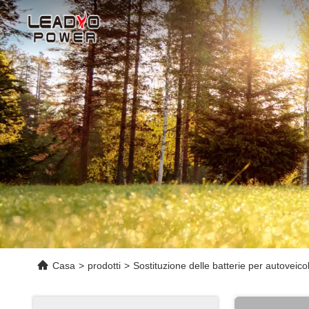
Casa
>
prodotti
>
Sostituzione delle batterie per autoveicol