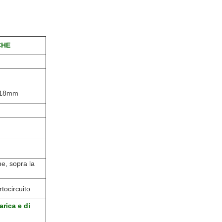
CHE
218mm
e, sopra la
tocircuito
arica e di