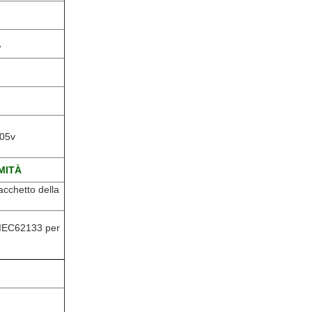
A
.05v
MITÀ
acchetto della
IEC62133 per