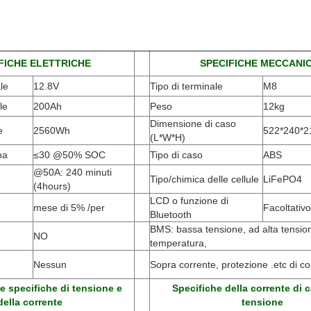
FICHE ELETTRICHE
SPECIFICHE MECCANI
le
12.8V
Tipo di terminale
M8
le
200Ah
Peso
12kg
Dimensione di caso
e
2560Wh
522*240*
(L*W*H)
na
≤30 @50% SOC
Tipo di caso
ABS
@50A: 240 minuti
Tipo/chimica delle cellule
LiFePO4
(4hours)
LCD o funzione di
mese di 5% /per
Facoltativo
Bluetooth
BMS: bassa tensione, ad alta tension
NO
temperatura,
Nessun
Sopra corrente, protezione .etc di cor
e specifiche di tensione e
Specifiche della corrente di c
della corrente
tensione