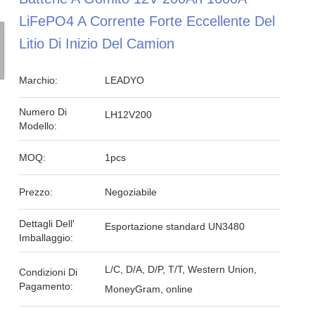
LiFePO4 A Corrente Forte Eccellente Del
Litio Di Inizio Del Camion
Marchio:
LEADYO
Numero Di
LH12V200
Modello:
MOQ:
1pcs
Prezzo:
Negoziabile
Dettagli Dell'
Esportazione standard UN3480
Imballaggio:
L/C, D/A, D/P, T/T, Western Union,
Condizioni Di
Pagamento:
MoneyGram, online