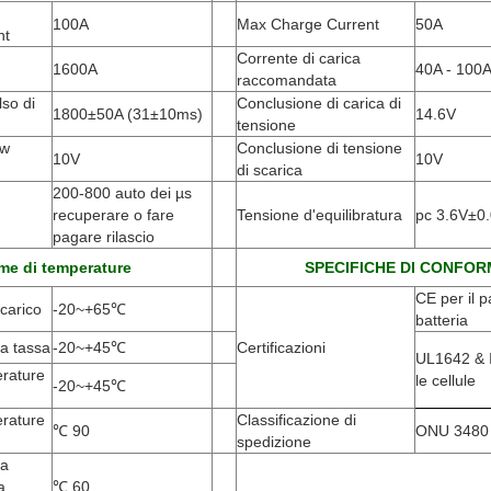
100A
Max Charge Current
50A
nt
Corrente di carica
1600A
40A - 100
raccomandata
lso di
Conclusione di carica di
1800±50A
(
31±10ms)
14.6V
tensione
ow
Conclusione di tensione
10V
10V
di scarica
200-800 auto dei µs
recuperare o fare
Tensione d'equilibratura
pc 3.6V±0
pagare rilascio
e di temperature
SPECIFICHE DI CONFOR
CE per il p
carico
-20
~+65℃
batteria
a tassa
-20
~+45℃
Certificazioni
UL1642 & 
rature
le cellule
-20
~+45℃
rature
Classificazione di
℃
90
ONU 3480
spedizione
ta
a
℃
60