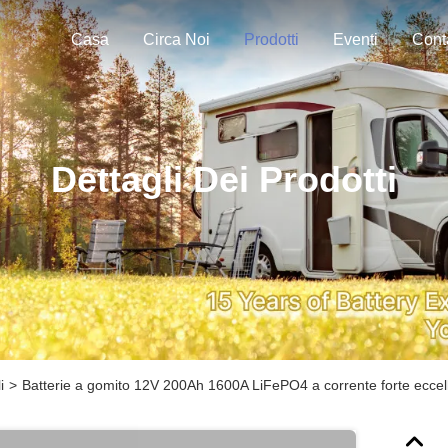
Casa
Circa Noi
Prodotti
Eventi
Dettagli Dei Prodotti
i
>
Batterie a gomito 12V 200Ah 1600A LiFePO4 a corrente forte eccellen