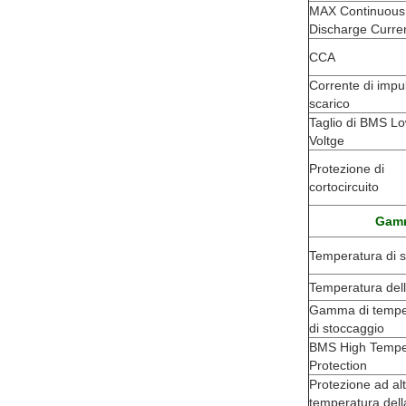
MAX Continuous
Discharge Curre
CCA
Corrente di impu
scarico
Taglio di BMS L
Voltge
Protezione di
cortocircuito
Gamm
Temperatura di s
Temperatura dell
Gamma di tempe
di stoccaggio
BMS High Tempe
Protection
Protezione ad al
temperatura dell