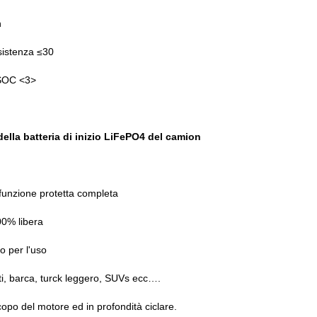
h
istenza ≤30
 SOC <3>
della batteria di inizio LiFePO4 del camion
unzione protetta completa
0% libera
o per l'uso
ti, barca, turck leggero, SUVs ecc….
copo del motore ed in profondità ciclare.