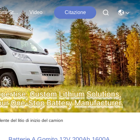
Contatto Stati Uniti
Video
Citazione
te del litio di inizio del camion
Batterie A Gomito 12V 200Ah 1600A