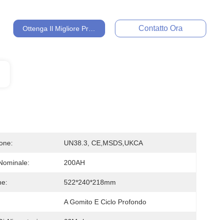
Contatto Ora
Ottenga Il Migliore Prezzo
ione:
UN38.3, CE,MSDS,UKCA
Nominale:
200AH
ne:
522*240*218mm
A Gomito E Ciclo Profondo