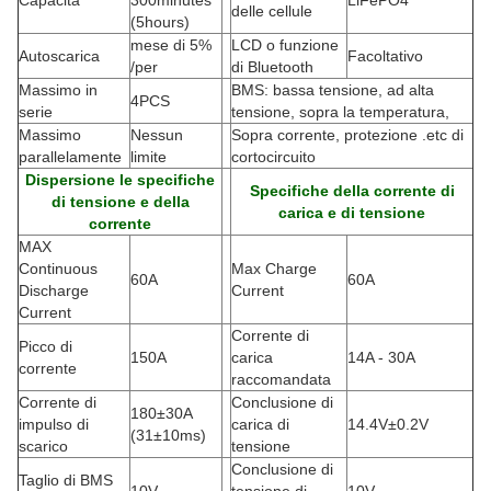
Capacità
300minutes
LiFePO4
delle cellule
(5hours)
mese di 5%
LCD o funzione
Autoscarica
Facoltativo
/per
di Bluetooth
Massimo in
BMS: bassa tensione, ad alta
4PCS
serie
tensione, sopra la temperatura,
Massimo
Nessun
Sopra corrente, protezione .etc di
parallelamente
limite
cortocircuito
Dispersione le specifiche
Specifiche della corrente di
di tensione e della
carica e di tensione
corrente
MAX
Continuous
Max Charge
60A
60A
Discharge
Current
Current
Corrente di
Picco di
150A
carica
14A - 30A
corrente
raccomandata
Corrente di
Conclusione di
180±30A
impulso di
carica di
14.4V±0.2V
(
31±10ms)
scarico
tensione
Conclusione di
Taglio di BMS