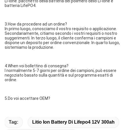
Li-ione. pacchetto della batteria del polimero dello Li-ione e 
batteria LifePO4.
3.How da procedere ad un ordine?
In primo luogo, conosciamo il vostro requisito o applicazione. 
Secondariamente, citiamo secondo i vostri requisiti o nostro
suggerimenti. In terzo luogo, il cliente conferma i campioni e 
dispone un deposito per ordine convenzionale. In quarto luogo, 
sistemiamo la produzione.
4.When voi bollettino di consegna?
I normalmente 5-7 giorni per ordine dei campioni, può essere 
negoziato basato sulla quantità e sul programma esatti di 
ordine.
5.Do voi accettare OEM?
Tag:
Litio Ion Battery Di Lifepo4 12V 300ah