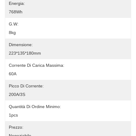
Energia:
768Wh
G.W:
8kg
Dimensione:
223*135*180mm
Corrente Di Carica Massima:
60A
Picco Di Corrente:
200A/3S
Quantità Di Ordine Minimo:
1pcs
Prezzo:
Negoziabile