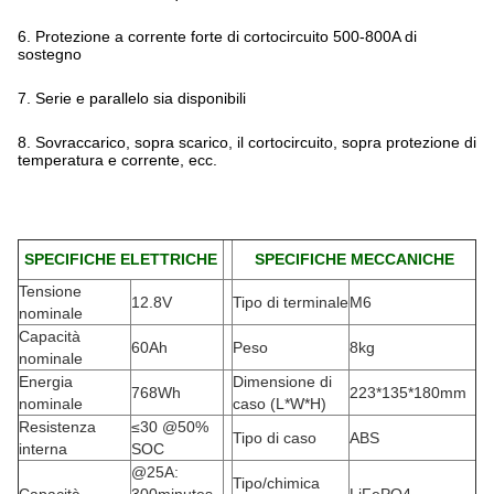
6. Protezione a corrente forte di cortocircuito 500-800A di
sostegno
7. Serie e parallelo sia disponibili
8. Sovraccarico, sopra scarico, il cortocircuito, sopra protezione di
temperatura e corrente, ecc.
SPECIFICHE ELETTRICHE
SPECIFICHE MECCANICHE
Tensione
12.8V
Tipo di terminale
M6
nominale
Capacità
60Ah
Peso
8kg
nominale
Energia
Dimensione di
768Wh
223*135*180mm
nominale
caso (L*W*H)
Resistenza
≤30 @50%
Tipo di caso
ABS
interna
SOC
@25A:
Tipo/chimica