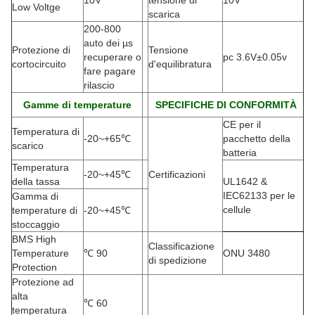
10V
tensione di
10V
Low Voltge
scarica
200-800
auto dei µs
Protezione di
Tensione
recuperare o
pc 3.6V±0.05v
cortocircuito
d'equilibratura
fare pagare
rilascio
Gamme di temperature
SPECIFICHE DI CONFORMITÀ
CE per il
Temperatura di
-20
~+65℃
pacchetto della
scarico
batteria
Temperatura
-20
~+45℃
Certificazioni
della tassa
UL1642 &
IEC62133 per le
Gamma di
cellule
temperature di
-20
~+45℃
stoccaggio
BMS High
Classificazione
Temperature
℃
90
ONU 3480
di spedizione
Protection
Protezione ad
alta
℃
60
temperatura