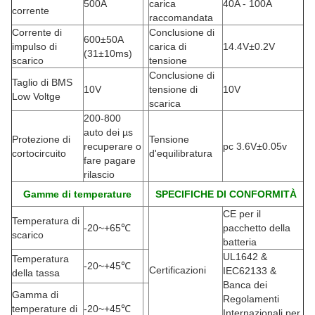
500A
carica
40A - 100A
corrente
raccomandata
Corrente di
Conclusione di
600±50A
impulso di
carica di
14.4V±0.2V
(
31±10ms)
scarico
tensione
Conclusione di
Taglio di BMS
10V
tensione di
10V
Low Voltge
scarica
200-800
auto dei µs
Protezione di
Tensione
recuperare o
pc 3.6V±0.05v
cortocircuito
d'equilibratura
fare pagare
rilascio
Gamme di temperature
SPECIFICHE DI CONFORMITÀ
CE per il
Temperatura di
-20
~+65℃
pacchetto della
scarico
batteria
UL1642 &
Temperatura
-20
~+45℃
Certificazioni
IEC62133 &
della tassa
Banca dei
Gamma di
Regolamenti
temperature di
-20
~+45℃
Internazionali per