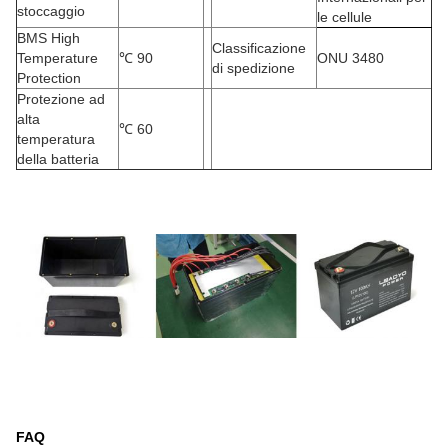
stoccaggio
le cellule
BMS High
Classificazione
Temperature
℃
90
ONU 3480
di spedizione
Protection
Protezione ad
alta
℃
60
temperatura
della batteria
FAQ