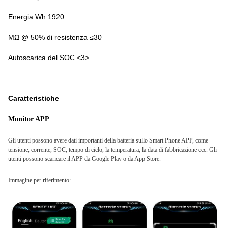
Energia Wh 1920
MΩ @ 50% di resistenza ≤30
Autoscarica del SOC <3>
Caratteristiche
Monitor APP
Gli utenti possono avere dati importanti della batteria sullo Smart Phone APP, come
tensione, corrente, SOC, tempo di ciclo, la temperatura, la data di fabbricazione ecc.
Gli
utenti possono scaricare il APP da Google Play o da App Store.
Immagine per riferimento: