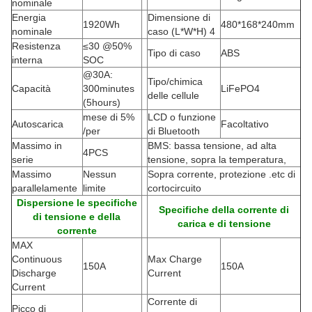
nominale
Energia
Dimensione di
1920Wh
480*168*240mm
nominale
caso (L*W*H
) 4
Resistenza
≤30 @50%
Tipo di caso
ABS
interna
SOC
@30A:
Tipo/chimica
Capacità
300minutes
LiFePO4
delle cellule
(5hours)
mese di 5%
LCD o funzione
Autoscarica
Facoltativo
/per
di Bluetooth
Massimo in
BMS: bassa tensione, ad alta
4PCS
serie
tensione, sopra la temperatura,
Massimo
Nessun
Sopra corrente, protezione .etc di
parallelamente
limite
cortocircuito
Dispersione le specifiche
Specifiche della corrente di
di tensione e della
carica e di tensione
corrente
MAX
Continuous
Max Charge
150A
150A
Discharge
Current
Current
Corrente di
Picco di