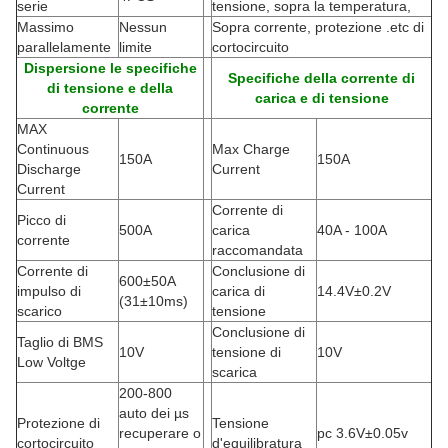
serie
tensione, sopra la temperatura,
Massimo
Nessun
Sopra corrente, protezione .etc di
parallelamente
limite
cortocircuito
Dispersione le specifiche
Specifiche della corrente di
di tensione e della
carica e di tensione
corrente
MAX
Continuous
Max Charge
150A
150A
Discharge
Current
Current
Corrente di
Picco di
500A
carica
40A - 100A
corrente
raccomandata
Corrente di
Conclusione di
600±50A
impulso di
carica di
14.4V±0.2V
(
31±10ms)
scarico
tensione
Conclusione di
Taglio di BMS
10V
tensione di
10V
Low Voltge
scarica
200-800
auto dei µs
Protezione di
Tensione
recuperare o
pc 3.6V±0.05v
cortocircuito
d'equilibratura