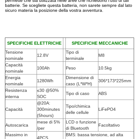
permette che sia utilizzata nelle aree che richiedono l'uso di tali
batterie. Se scegliete questa batteria, non sarete sempre dal lato
sicuro materia la posizione della vostra avventura.
SPECIFICHE ELETTRICHE
SPECIFICHE MECCANICHE
Tensione
Tipo di
12.8V
M8
nominale
terminale
Capacità
100Ah
Peso
10.5kg
nominale
Energia
Dimensione di
1280Wh
306*173*225mm
nominale
caso (L*W*H)
Resistenza
≤30 @50%
Tipo di caso
ABS
interna
SOC
@20A:
Tipo/chimica
Capacità
300minutes
LiFePO4
delle cellule
(5hours)
mese di 5%
LCD o funzione
Autoscarica
Facoltativo
/per
di Bluetooth
Massimo in
BMS: bassa tensione, ad alta
4PCS