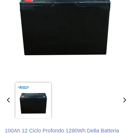
100Ah 12 Ciclo Profondo 1280Wh Della Batteria