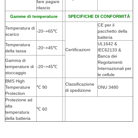
fare pagare
rilascio
Gamme di temperature
SPECIFICHE DI CONFORMITÀ
CE per il
Temperatura di
-20
~+65℃
pacchetto della
scarico
batteria
UL1642 &
Temperatura
-20
~+45℃
Certificazioni
IEC62133 &
della tassa
Banca dei
Gamma di
Regolamenti
temperature di
-20
~+45℃
Internazionali per
stoccaggio
le cellule
BMS High
Classificazione
Temperature
℃
90
ONU 3480
di spedizione
Protection
Protezione ad
alta
℃
60
temperatura
della batteria