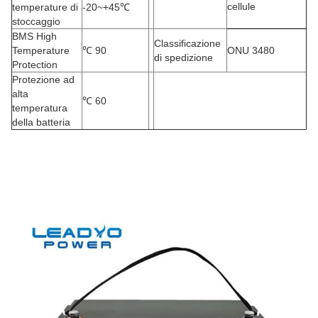
cellule
temperature di
-20
~+45℃
stoccaggio
BMS High
Classificazione
Temperature
℃
90
ONU 3480
di spedizione
Protection
Protezione ad
alta
℃
60
temperatura
della batteria