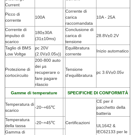
Current
Corrente di
Picco di
100A
carica
10A - 25A
corrente
raccomandata
Corrente di
Conclusione di
180±30A
impulso di
carica di
28.8V±0.2V
(
31±10ms)
scarico
tensione
Taglio di BMS
pc 20V
Equilibratura
Inizio automatico
Low Voltge
(2.0V±0.05v))
corrente
200-800 auto
dei µs
Protezione di
Tensione
recuperare o
pc 3.6V±0.05v
cortocircuito
d'equilibratura
fare pagare
rilascio
Gamme di temperature
SPECIFICHE DI CONFORMITÀ
CE per il
Temperatura di
-20
~+65℃
pacchetto della
scarico
batteria
Temperatura
-20
~+45℃
Certificazioni
della tassa
UL1642 &
IEC62133 per le
Gamma di