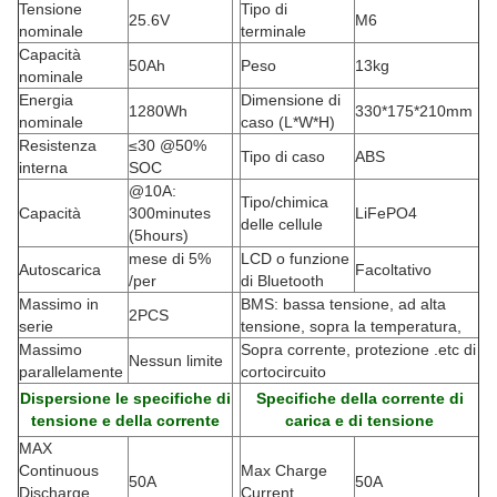
Tensione
Tipo di
25.6V
M6
nominale
terminale
Capacità
50Ah
Peso
13kg
nominale
Energia
Dimensione di
1280Wh
330*175*210mm
nominale
caso (L*W*H)
Resistenza
≤30 @50%
Tipo di caso
ABS
interna
SOC
@10A:
Tipo/chimica
Capacità
300minutes
LiFePO4
delle cellule
(5hours)
mese di 5%
LCD o funzione
Autoscarica
Facoltativo
/per
di Bluetooth
Massimo in
BMS: bassa tensione, ad alta
2PCS
serie
tensione, sopra la temperatura,
Massimo
Sopra corrente, protezione .etc di
Nessun limite
parallelamente
cortocircuito
Dispersione le specifiche di
Specifiche della corrente di
tensione e della corrente
carica e di tensione
MAX
Continuous
Max Charge
50A
50A
Discharge
Current