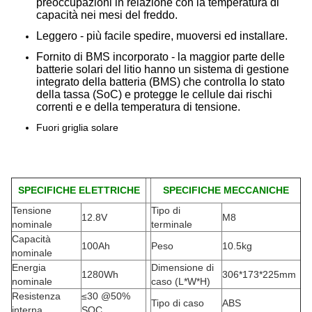
preoccupazioni in relazione con la temperatura di
capacità nei mesi del freddo.
Leggero - più facile spedire, muoversi ed installare.
Fornito di BMS incorporato - la maggior parte delle
batterie solari del litio hanno un sistema di gestione
integrato della batteria (BMS) che controlla lo stato
della tassa (SoC) e protegge le cellule dai rischi
correnti e e della temperatura di tensione.
Fuori griglia solare
SPECIFICHE ELETTRICHE
SPECIFICHE MECCANICHE
Tensione
Tipo di
12.8V
M8
nominale
terminale
Capacità
100Ah
Peso
10.5kg
nominale
Energia
Dimensione di
1280Wh
306*173*225mm
nominale
caso (L*W*H)
Resistenza
≤30 @50%
Tipo di caso
ABS
interna
SOC