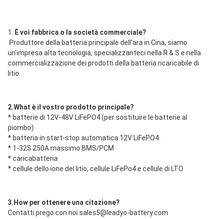
1. 
È voi fabbrica o la società commerciale?
Produttore della batteria principale dell'ara in Cina, siamo 
un'impresa alta tecnologia, specializzanteci nella R & S e nella 
commercializzazione dei prodotti della batteria ricaricabile di 
litio.
2.What è il vostro prodotto principale?
*
batterie di 12V-48V LiFePO4 (per sostituire le batterie al 
piombo)
* batteria in start-stop automatica 12V LiFePO4
* 1-32S 250A massimo BMS/PCM
* caricabatteria
* cellule dello ione del litio, cellule LiFePo4 e cellule di LTO
3.How per ottenere una citazione?
Contatti prego con noi sales5@leadyo-battery.com