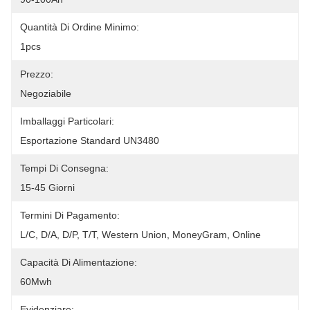
Quantità Di Ordine Minimo:
1pcs
Prezzo:
Negoziabile
Imballaggi Particolari:
Esportazione Standard UN3480
Tempi Di Consegna:
15-45 Giorni
Termini Di Pagamento:
L/C, D/A, D/P, T/T, Western Union, MoneyGram, Online
Capacità Di Alimentazione:
60Mwh
Evidenziare: