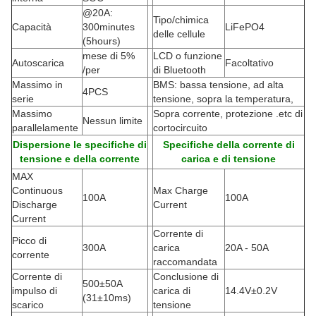
@20A:
Tipo/chimica
Capacità
300minutes
LiFePO4
delle cellule
(5hours)
mese di 5%
LCD o funzione
Autoscarica
Facoltativo
/per
di Bluetooth
Massimo in
BMS: bassa tensione, ad alta
4PCS
serie
tensione, sopra la temperatura,
Massimo
Sopra corrente, protezione .etc di
Nessun limite
parallelamente
cortocircuito
Dispersione le specifiche di
Specifiche della corrente di
tensione e della corrente
carica e di tensione
MAX
Continuous
Max Charge
100A
100A
Discharge
Current
Current
Corrente di
Picco di
300A
carica
20A - 50A
corrente
raccomandata
Corrente di
Conclusione di
500±50A
impulso di
carica di
14.4V±0.2V
(
31±10ms)
scarico
tensione