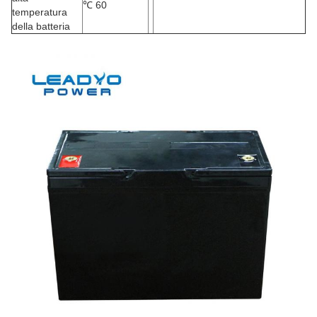
℃
60
temperatura
della batteria