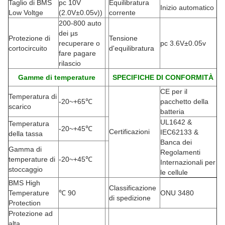
Taglio di BMS
pc 10V
Equilibratura
Inizio automatico
Low Voltge
(2.0V±0.05v))
corrente
200-800 auto
dei µs
Protezione di
Tensione
recuperare o
pc 3.6V±0.05v
cortocircuito
d'equilibratura
fare pagare
rilascio
Gamme di temperature
SPECIFICHE DI CONFORMITÀ
CE per il
Temperatura di
-20
~+65℃
pacchetto della
scarico
batteria
UL1642 &
Temperatura
-20
~+45℃
Certificazioni
IEC62133 &
della tassa
Banca dei
Gamma di
Regolamenti
temperature di
-20
~+45℃
Internazionali per
stoccaggio
le cellule
BMS High
Classificazione
Temperature
℃
90
ONU 3480
di spedizione
Protection
Protezione ad
alta