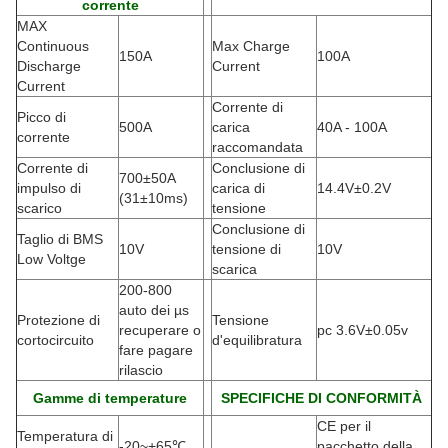
corrente
MAX
Continuous
Max Charge
150A
100A
Discharge
Current
Current
Corrente di
Picco di
500A
carica
40A - 100A
corrente
raccomandata
Corrente di
Conclusione di
700±50A
impulso di
carica di
14.4V±0.2V
(
31±10ms)
scarico
tensione
Conclusione di
Taglio di BMS
10V
tensione di
10V
Low Voltge
scarica
200-800
auto dei µs
Protezione di
Tensione
recuperare o
pc 3.6V±0.05v
cortocircuito
d'equilibratura
fare pagare
rilascio
Gamme di temperature
SPECIFICHE DI CONFORMITÀ
CE per il
Temperatura di
-20
~+65℃
pacchetto della