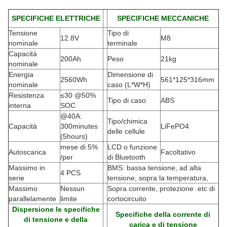
SPECIFICHE ELETTRICHE
SPECIFICHE MECCANICHE
Tensione
Tipo di
12.8V
M8
nominale
terminale
Capacità
200Ah
Peso
21kg
nominale
Energia
Dimensione di
2560Wh
561*125*316mm
nominale
caso (L*W*H)
Resistenza
≤30 @50%
Tipo di caso
ABS
interna
SOC
@40A:
Tipo/chimica
Capacità
300minutes
LiFePO4
delle cellule
(5hours)
mese di 5%
LCD o funzione
Autoscarica
Facoltativo
/per
di Bluetooth
Massimo in
BMS: bassa tensione, ad alta
4 PCS
serie
tensione, sopra la temperatura,
Massimo
Nessun
Sopra corrente, protezione .etc di
parallelamente
limite
cortocircuito
Dispersione le specifiche
Specifiche della corrente di
di tensione e della
carica e di tensione