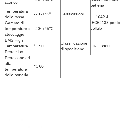
scarico
batteria
Temperatura
-20
~+45℃
Certificazioni
della tassa
UL1642 &
IEC62133 per le
Gamma di
cellule
temperature di
-20
~+45℃
stoccaggio
BMS High
Classificazione
Temperature
℃
90
ONU 3480
di spedizione
Protection
Protezione ad
alta
℃
60
temperatura
della batteria