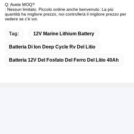
Q: Avete MOQ?
: Nessun limitato. Piccolo ordine anche benvenuto. La più
quantità ha migliore prezzo, noi controllerà il migliore prezzo per
vedere se c'è voi.
Tag:
12V Marine Lithium Battery
Batteria Di Ion Deep Cycle Rv Del Litio
Batteria 12V Del Fosfato Del Ferro Del Litio 40Ah
Contatto rapido
Indirizzo
B1127, edificio di YousongTechnology, strada di Donghuan
del distretto di Longhua, città di Shenzhen, Cina